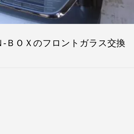
Ｎ-ＢＯＸのフロントガラス交換
。