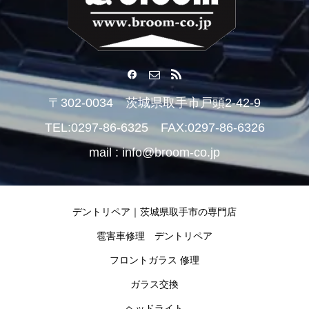
〒302-0034 茨城県取手市戸頭2-42-9
TEL:0297-86-6325 FAX:0297-86-6326
mail : info@broom-co.jp
デントリペア｜茨城県取手市の専門店
雹害車修理 デントリペア
フロントガラス 修理
ガラス交換
ヘッドライト