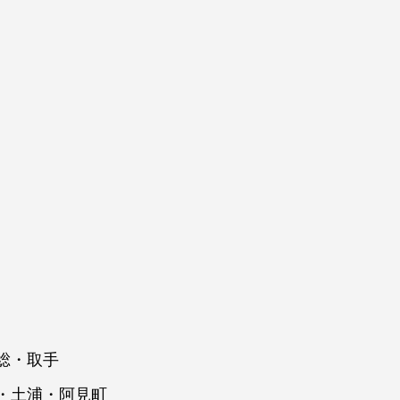
総・取手
・土浦・阿見町