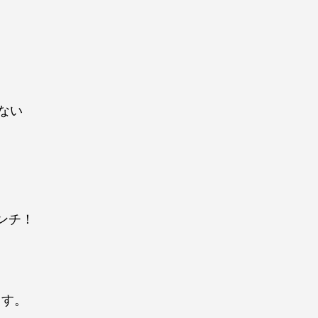
。
ない
ンチ！
ます。