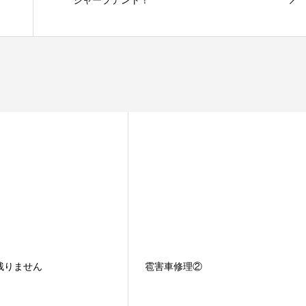
シャープデント！
残りません
雹害車修理②