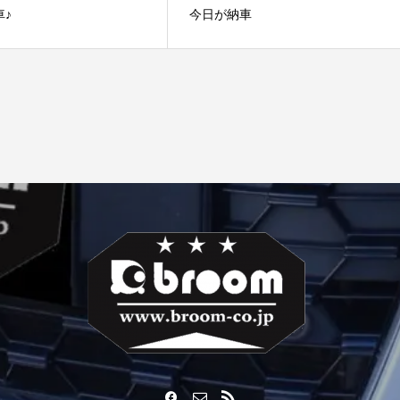
車♪
今日が納車