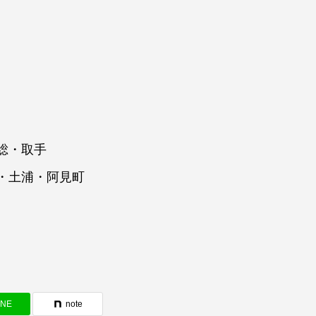
総・取手
・土浦・阿見町
INE
note