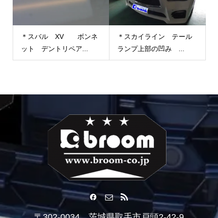
＊スバル XV ボンネ
＊スカイライン テール
ット デントリペア...
ランプ上部の凹み ...
〒302-0034 茨城県取手市戸頭2-42-9